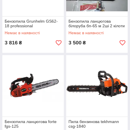
Бензопила Grunhelm GS62-
Бензопила ланцюгова
18 professional
білоруба бп-65 м 2ші 2 кілоти
Немає в наявності
Немає в наявності
3 816
3 500
₴
₴
Бензопила ланцюгова forte
Пила бензинова tekhmann
fgs-125
csg-1840