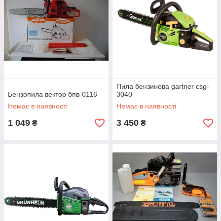
Пила бензинова gartner csg-
Бензопила вектор бпв-0116
3040
Немає в наявності
Немає в наявності
1 049
3 450
₴
₴