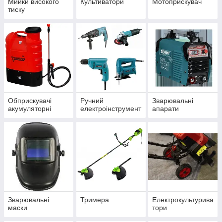
Мийки високого
Культиватори
Мотоприскувач
тиску
Обприскувачі
Ручний
Зварювальні
акумуляторні
електроінструмент
апарати
Зварювальні
Тримера
Електрокультурива
маски
тори