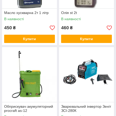
Масло хускварна 2т 1 літр
Олія st 2t
В наявності
В наявності
450
460
₴
₴
Купити
Купити
Обприскувач акумуляторний
Зварювальний інвертор Зеніт
procraft as-12
ЗСІ-280К