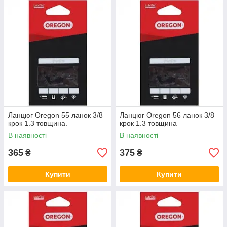
Ланцюг Oregon 55 ланок 3/8
Ланцюг Oregon 56 ланок 3/8
крок 1.3 товщина.
крок 1.3 товщина
В наявності
В наявності
365
375
₴
₴
Купити
Купити