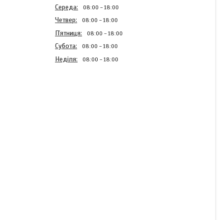
Середа
08:00
18:00
Четвер
08:00
18:00
Пʼятниця
08:00
18:00
Субота
08:00
18:00
Неділя
08:00
18:00
Колінвал для мотокос
Sparta/stark 25
В наявності
1 300 ₴
КУПИТИ
КУПИТИ З