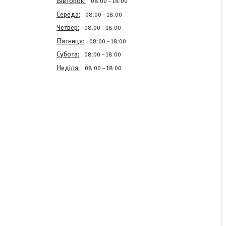
Вівторок
08:00
18:00
Середа
08:00
18:00
Четвер
08:00
18:00
Пʼятниця
08:00
18:00
Субота
08:00
18:00
Неділя
08:00
18:00
Ремкомплект
карбюратора st 180
В наявності
70 ₴
КУПИТИ