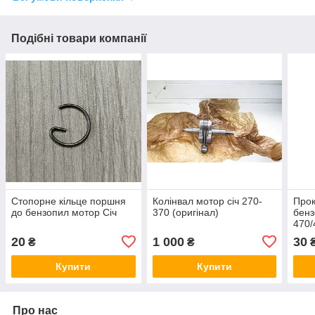
Подібні товари компанії
Стопорне кільце поршня
Колінвал мотор січ 270-
Прок
до бензопил мотор Січ
370 (оригінал)
бенз
470/
20
1 000
30
₴
₴
Купити
Купити
Про нас